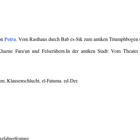
Petra
von
. Vom Rasthaus durch Bab es-Sik zum antiken Triumphbogen 
azne Fara'un und Felseräbern.In der antiken Stadt: Vom Theater 
um, Klausenschlucht, el-Fatuma. ed-Der.
zfahrerfestung.